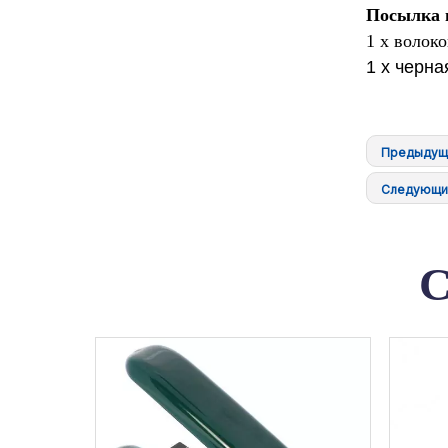
Посылка 
1 х волок
1 х черна
Предыдущ
Следующи
С