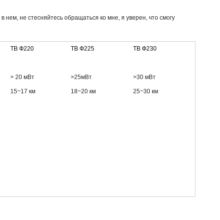
нем, не стесняйтесь обращаться ко мне, я уверен, что смогу
ТВ
Ф2
20
ТВ
Ф2
25
ТВ
Ф2
30
> 20 мВт
>25мВт
>30 мВт
15~17 км
18~20 км
25~30 км