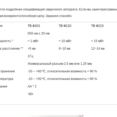
ся подробная спецификация сварочного аппарата. Если вы заинтересованы в 
м конкурентоспособную цену. Заранее спасибо.
ия
ТВ
Ф2
01
ТВ
Ф2
10
ТВ
Ф2
15
650 нм ± 20 нм
щность *
> 1 мВт
> 10 мВт
> 15 мВт
е расстояние **
>5 км
8~10 км
12~14 км
1
Гц
Универсальный разъем 2,5 мм или 1,25 мм.
 хранения
-20 -- +60 ºC, относительная влажность < 90 %
пература
-10 -- +50 ºC, относительная влажность < 90 %
тания
АА * 2
80г