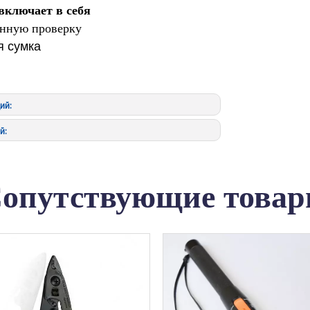
включает в себя
онную проверку
я сумка
ий:
й:
опутствующие това