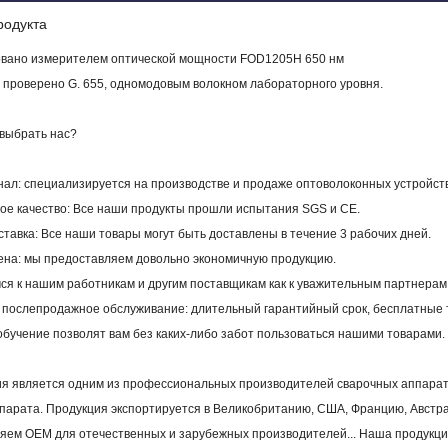
родукта
овано измерителем оптической мощности FOD1205H 650 нм
 проверено G. 655, одномодовым волокном лабораторного уровня.
 выбрать нас?
ал: специализируется на производстве и продаже оптоволоконных устройств
ное качество: Все наши продукты прошли испытания SGS и CE.
ставка: Все наши товары могут быть доставлены в течение 3 рабочих дней.
цена: мы предоставляем довольно экономичную продукцию.
ся к нашим работникам и другим поставщикам как к уважительным партнерам
е послепродажное обслуживание: длительный гарантийный срок, бесплатные 
бучение позволят вам без каких-либо забот пользоваться нашими товарами.
я является одним из профессиональных производителей сварочных аппарато
парата. Продукция экспортируется в Великобританию, США, Францию, Австрали
ляем OEM для отечественных и зарубежных производителей... Наша продукци