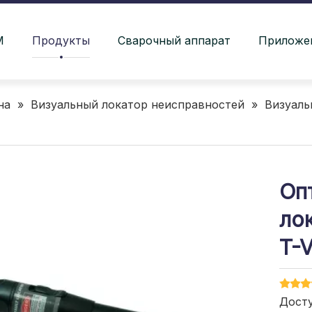
М
Продукты
Сварочный аппарат
Приложе
на
»
Визуальный локатор неисправностей
»
Визуаль
Оп
ло
T-
Досту