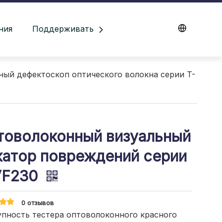
ния
Поддерживать
Блоги
Связаться с на
ный дефектоскоп оптического волокна серии T-
товолоконный визуальный
катор повреждений серии
VF230
0 отзывов
пность тестера оптоволоконного красного