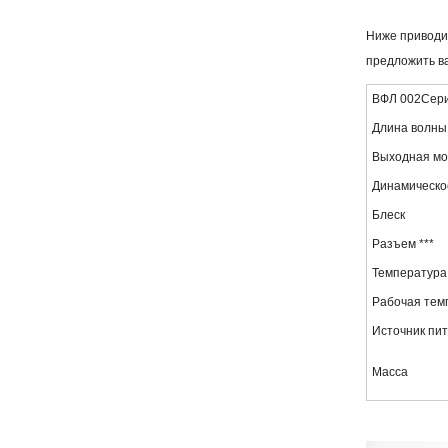
Ниже приводит
предложить ва
ВФЛ 00
2
Сер
Длина волны
Выходная мо
Динамическо
Блеск
Разъем ***
Температура
Рабочая тем
Источник пи
Масса