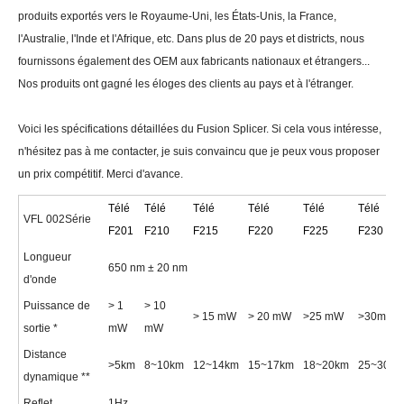
produits exportés vers le Royaume-Uni, les États-Unis, la France,
l'Australie, l'Inde et l'Afrique, etc. Dans plus de 20 pays et districts, nous
fournissons également des OEM aux fabricants nationaux et étrangers...
Nos produits ont gagné les éloges des clients au pays et à l'étranger.
Voici les spécifications détaillées du Fusion Splicer. Si cela vous intéresse,
n'hésitez pas à me contacter, je suis convaincu que je peux vous proposer
un prix compétitif. Merci d'avance.
Télé
Télé
Télé
Télé
Télé
Télé
VFL 00
2
Série
F2
01
F2
10
F2
15
F2
20
F2
25
F2
30
Longueur
650 nm ± 20 nm
d'onde
Puissance de
> 1
> 10
> 15 mW
> 20 mW
>25 mW
>30mW
sortie *
mW
mW
Distance
>5km
8~10km
12~14km
15~17km
18~20km
25~30km
dynamique **
Reflet
1
Hz