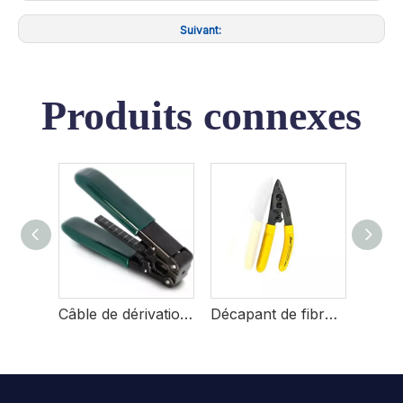
Suivant:
Produits connexes
VLAR
Câble de dérivation, pince à dénuder
Décapant de fibre à trois trous