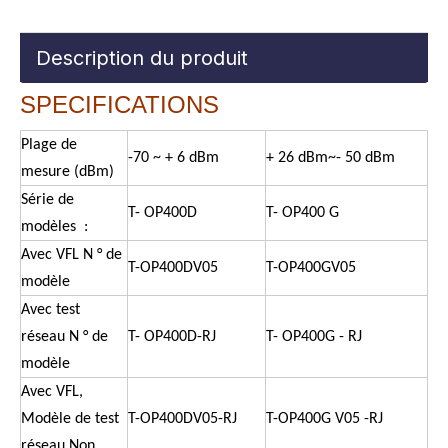
Description du produit
SP
ECIFICATIONS
Plage de
-70 ~ + 6 dBm
+
2
6 dBm~-
50 dBm
mesure (dBm)
Série de
T-
OP400D
T-
OP400
G
modèles
:
Avec
VFL
N
° de
T-OP400DV05
T-OP400GV05
modèle
Avec
test
réseau
N
° de
T-
OP400D-RJ
T-
OP400G
-
RJ
modèle
Avec
VFL,
Modèle de test
T-OP400DV05-RJ
T-OP400G
V05
-RJ
réseau
Non