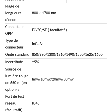
Plage de
longueurs
800 ~ 1700 nm
d'onde
Connecteur
FC/SC/ST (
facultatif
)
OPM
Type de
InGaAs
connecteur
Onde standard
850/980/1300/1310/1490/1550/1625/1650
Incertitude
±5%
Source de
lumière rouge
Imw/10mw/20mw/30mw
de 650 m (en
option) :
Port de test
réseau
RJ45
(facultatif)