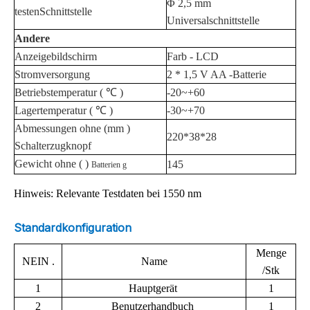
Φ
2,5 mm
testen
Schnittstelle
Universalschnittstelle
Andere
Anzeigebildschirm
Farb
-
LCD
Stromversorgung
2 * 1,5 V AA
-Batterie
Betriebstemperatur
(
℃
)
-20~+60
Lagertemperatur
(
℃
)
-30~+70
Abmessungen
ohne
(mm
)
220*38*28
Schalterzugknopf
Gewicht
ohne
(
)
145
Batterien
g
Hinweis: Relevante Testdaten bei 1550 nm
Standardkonfiguration
Menge
NEIN
.
Name
/
Stk
1
Hauptgerät
1
2
Benutzerhandbuch
1