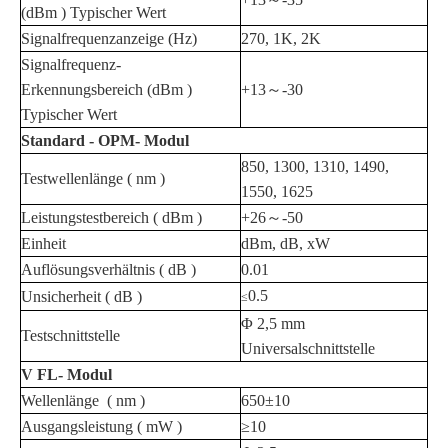
(dBm
)
Typischer Wert
Signalfrequenzanzeige
(Hz)
270, 1K, 2K
Signalfrequenz-
Erkennungsbereich (dBm
)
+13～-30
Typischer Wert
Standard
-
OPM-
Modul
850, 1300, 1310, 1490,
Testwellenlänge
(
nm
)
1550, 1625
Leistungstestbereich (
dBm
)
+26～-50
Einheit
dBm, dB, xW
Auflösungsverhältnis (
dB
)
0.01
0
.5
Unsicherheit (
dB
)
≤
Φ
2,5 mm
Testschnittstelle
Universalschnittstelle
V
FL-
Modul
Wellenlänge
(
nm
)
650
±10
Ausgangsleistung
(
mW
)
≥10