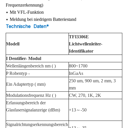
Frequenzerkennung)
•
Mit VFL-Funktion
•
Meldung bei niedrigem Batteriestand
Technische
Daten
*
TFI3306E
Modell
Lichtwellenleiter-
Identifikator
I
Dentifier-
Modul
Wellenlängenbereich
nm
(
)
800~1700
P
Robentyp
-
InGaAs
250 um, 900 um, 2 mm, 3
Ein
Adaptertyp
(
mm)
mm
Modulationsfrequenz
Hz
(
)
CW, 270, 1K, 2K
Erfassungsbereich der
Glasfasersignalanzeige (dBm)
+13～-50
Signalrichtungserkennungsbereich
+13～-35