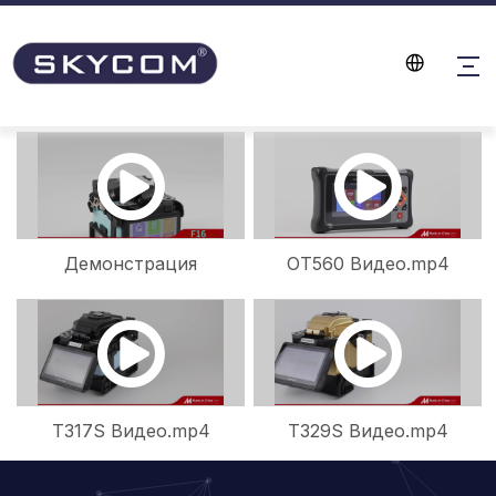
Демонстрация
OT560 Видео.mp4
сплайсера F16.mp4
T317S Видео.mp4
T329S Видео.mp4