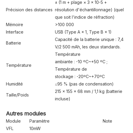
± (1 m + plage × 3 × 10-5 +
Précision des distances
résolution d'échantillonnage) (quel
que soit l'indice de réfraction)
Mémoire
>100 000
Interface
USB (Type A × 1, Type B × 1)
Capacité de la batterie unique : 7,4
Batterie
V/2 500 mAh, les deux standards.
Température
ambiante : -10 ºC~+50 ºC ;
Température
Température de
stockage : -20ºC~+70ºC
Humidité
≤95 % (pas de condensation)
215 × 155 × 68 mm / 1,1 kg (batterie
Taille/Poids
incluse)
Autres modules
Module
Paramètre
Note
VFL
10mW