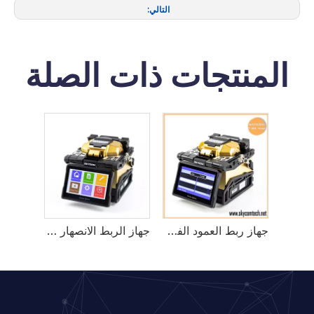
التالي:
المنتجات ذات الصلة
جهاز ربط العمود الفقري من سكايكوم T-3S MAX
جهاز الربط الانصهار T3S