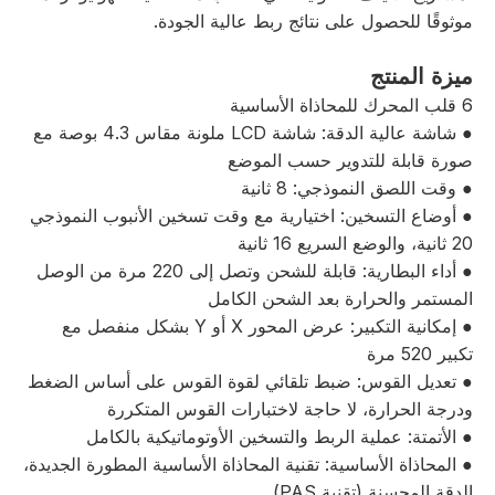
موثوقًا للحصول على نتائج ربط عالية الجودة.
ميزة المنتج
6 قلب المحرك للمحاذاة الأساسية
● شاشة عالية الدقة: شاشة LCD ملونة مقاس 4.3 بوصة مع
صورة قابلة للتدوير حسب الموضع
● وقت اللصق النموذجي: 8 ثانية
● أوضاع التسخين: اختيارية مع وقت تسخين الأنبوب النموذجي
20 ثانية، والوضع السريع 16 ثانية
● أداء البطارية: قابلة للشحن وتصل إلى 220 مرة من الوصل
المستمر والحرارة بعد الشحن الكامل
● إمكانية التكبير: عرض المحور X أو Y بشكل منفصل مع
تكبير 520 مرة
● تعديل القوس: ضبط تلقائي لقوة القوس على أساس الضغط
ودرجة الحرارة، لا حاجة لاختبارات القوس المتكررة
● الأتمتة: عملية الربط والتسخين الأوتوماتيكية بالكامل
● المحاذاة الأساسية: تقنية المحاذاة الأساسية المطورة الجديدة،
الدقة المحسنة (تقنية PAS)