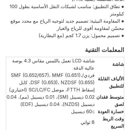
● نطاق التطبيق: مناسب لشبكات النقل الأساسية بطول 100
كيلومتر
● المقاومة البيئية: تصميم جديد لتوجيه الرياح مع محدد موقع
محسّن لمقاومة أقوى للرياح والغبار
● تصميم محمول: يزن 1.7 كجم (مع البطارية)
المعلمات التقنية
شاشة LCD تعمل باللمس مقاس 4.3 بوصة
شاشة
عالية الدقة
فردي/SMF (G.652/657)، MMF (G.651)،
الألياف القابلة
DSF (G.653)، NZDSF (G.655)، كابل
للتطبيق
إسقاط FTTH، موصل SC/LC/FC (اختياري)
متوسط ​​فقدان
0.02 ديسيبل (SM)، 0.01 ديسيبل (مم)، 0.04
لصق
ديسيبل (NZDS)، 0.04 ديسيبل (EDF)
خسارة العودة
≥60 ديسيبل
وقت الربط
8 ثواني
السريع