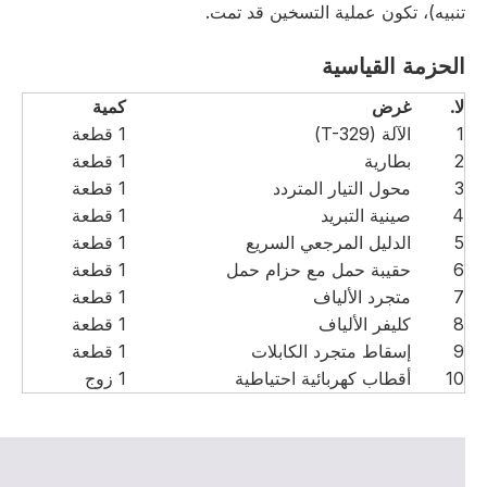
تنبيه)، تكون عملية التسخين قد تمت.
الحزمة القياسية
لا.
غرض
كمية
1
الآلة (T-329)
1 قطعة
2
بطارية
1 قطعة
3
محول التيار المتردد
1 قطعة
4
صينية التبريد
1 قطعة
5
الدليل المرجعي السريع
1 قطعة
6
حقيبة حمل مع حزام حمل
1 قطعة
7
متجرد الألياف
1 قطعة
8
كليفر الألياف
1 قطعة
9
إسقاط متجرد الكابلات
1 قطعة
10
أقطاب كهربائية احتياطية
1 زوج