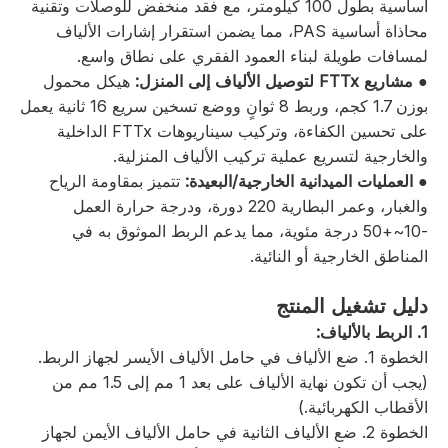
أساسية بطول 100 كيلومتر، مع فقد منخفض للوصلات وتقنية
محاذاة أساسية PAS، مما يضمن استقرار إشارات الألياف
لمسافات طويلة لبناء العمود الفقري على نطاق واسع.
● مشاريع FTTx لتوصيل الألياف إلى المنزل:
هيكل محمول
بوزن 1.7 كجم، وربط 8 ثوانٍ ووضع تسخين سريع 16 ثانية يعمل
على تحسين الكفاءة، وتركيب سيناريوهات FTTx الداخلية
والخارجية لتسريع عملية تركيب الألياف المنزلية.
● العمليات الميدانية الخارجية/البعيدة:
تتميز بمقاومة الرياح
والغبار، وعمر البطارية 220 دورة، ودرجة حرارة العمل
-10~+50 درجة مئوية، مما يدعم الربط الموثوق به في
المناطق الخارجية أو النائية.
دليل تشغيل المنتج
1. الربط بالألياف:
الخطوة 1. ضع الألياف في حامل الألياف الأيسر لجهاز الربط.
(يجب أن تكون نهاية الألياف على بعد 1 مم إلى 1.5 مم من
الأقطاب الكهربائية.)
الخطوة 2. ضع الألياف الثانية في حامل الألياف الأيمن لجهاز