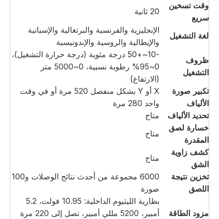
وقت تسخين
20 ثانية
سريع
الإنجليزية والفرنسية والبرتغالية والإسبانية
لغة التشغيل
والإيطالية والروسية والإندونيسية
-10~+50 درجة مئوية (درجة حرارة التشغيل)،
ظروف
0~95% رطوبة نسبية، 0~5000 متر
التشغيل
(الارتفاع)
تكبير صورة
X أو Y بشكل منفصل 520 مرة أو في وقت
الألياف
واحد 280 مرة
تحديد الألياف
متاح
خسارة لصق
متاح
المقدرة
كشف زاوية
متاح
الشق
تخزين نتيجة
6000 مجموعة من أحدث نتائج الوصلات و100
اللصق
صورة
بطارية الليثيوم الداخلية: 10.95 فولت، 5.2
مزود الطاقة
أمبير، 5200 مللي أمبير، تصل إلى 220 مرة