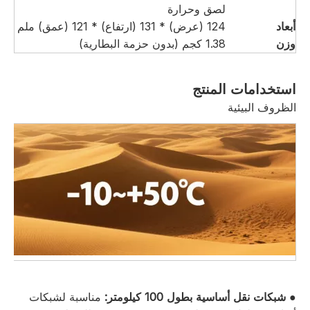
لصق وحرارة
أبعاد
124 (عرض) * 131 (ارتفاع) * 121 (عمق) ملم
وزن
1.38 كجم (بدون حزمة البطارية)
استخدامات المنتج
الظروف البيئية
● شبكات نقل أساسية بطول 100 كيلومتر:
مناسبة لشبكات