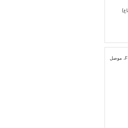
فردي/SMF (G.652/657)، MMF (G.651)، DSF (G.653)، NZDSF (G.655)، كابل إسقاط FTTH، موصل