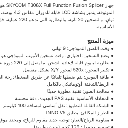
جهاز 
الأساسية.
ميزة المنتج
● وقت اللصق النموذجي: 9 ثواني
● وضع التسخين: اختياري، وقت تسخين الأنبوب النموذجي هو 20 ثانية
● بطارية ليثيوم قابلة لإعادة الشحن: ما يصل إلى 220 دورة تسخين متواصلة بعد الشحن الكامل
● تكبير المحور: 520x لمحور X/Y بشكل منفصل
● طاقة القوس: يتم ضبطها تلقائيًا عن طريق الضغط/درجة الح
● الربط/التدفئة: أوتوماتيكي بالكامل
● معالجة الصور: تقنية مطورة حديثًا
● المحاذاة الأساسية: تقنية PAS الجديدة، دقة محسنة
● الشبكة القابلة للتطبيق: نقل أساسي لمسافة 100 كيلومتر
● الطراز المكافئ: يطابق INNO V5
● مقاومة الرياح/الغبار: توجيه جديد مقاوم للرياح، ومحدد مو
● تصميم محمول: 1.29 كجم (بدون بطارية)