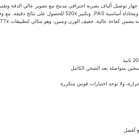
SKYCOM T308X Full Function Fusion Splicer هو جهاز توصيل ألياف بصرية احترافي مدمج مع تصوير عالي الدقة و
رارة، ولا توجد اختبارات قوس متكررة
قع أفضل