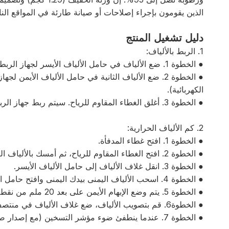
الذين يقومون بإجراء إصلاحات أو صيانة طارئة في المواقع النائ
دليل تشغيل المنتج
1. الربط بالألياف:
● الخطوة 1. ضع الألياف في حامل الألياف الأيسر لجهاز الربط. (يجب أن تكون نهاية الألياف على بعد 1 مم إلى 1.5 مم من الأقطاب الكهربائية.)
الكهربائية).
● الخطوة 3. أغلق الغطاء المقاوم للرياح. سيتم ربط جهاز الربط الانصهار تلقائيًا.
2. كم الألياف الحرارية:
● الخطوة 1. افتح غطاء المدفأة.
● الخطوة 2. افتح الغطاء المقاوم للرياح، ثم أمسك بالألياف اليسرى وفي نفس الوقت افتح حامل الألياف الأيسر.
● الخطوة 3. انقل غلاف الألياف إلى حامل الألياف الأيسر.
● الخطوة 4. اسحب الألياف اليمنى بيدك اليمنى وافتح حامل الألياف الأيمن لتسوية الألياف.
● الخطوة 5. يتم وضع الإبهام الأيمن على بعد 20 ملم من نقطة الدمج. قم بإمالة الألياف إلى اليمين لتنزلق على غلاف الألياف باتجاه الإبهام.
● الخطوة6. قم بتصويب الألياف، ضع غلاف الألياف في منتصف المدفأة، وأغلق غطاء المدفأة ويتم تسخين الألياف تلقائيًا.
● الخطوة 7. عندما ينطفئ ضوء مؤشر التسخين (مع إصدار صوت تنبيه)، تكون عملية التسخين قد تمت.