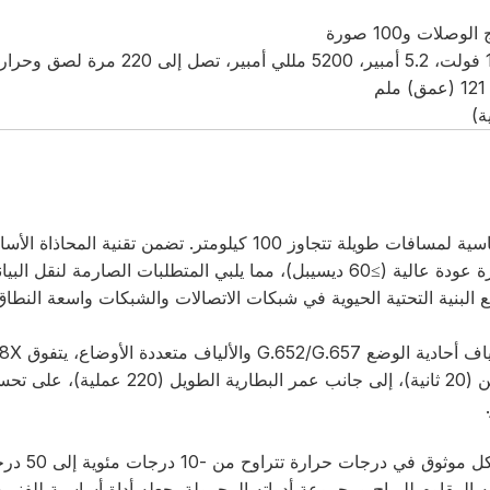
الخاصة بها خسارة منخفضة للغاية (0.02 ديسيبل SM) وخسارة عودة عالية (≥60 ديسيبل)، مما يلبي المتطلبات الصارمة
ع البنية التحتية الحيوية في شبكات الاتصالات والشبكات واسعة النطاق
تطبيقات FTTx. تعمل دورات الربط السريع (9 ثوانٍ) والتسخين (20 ثانية)، إلى جانب ع
تم تصميم الطراز T308X ليناسب البيئات 
إن وزنه الخفيف (1.29 كجم) وتصميمه المقاوم للرياح ومجموعة أدواته المحمولة يجعله أداة أساسية للفن