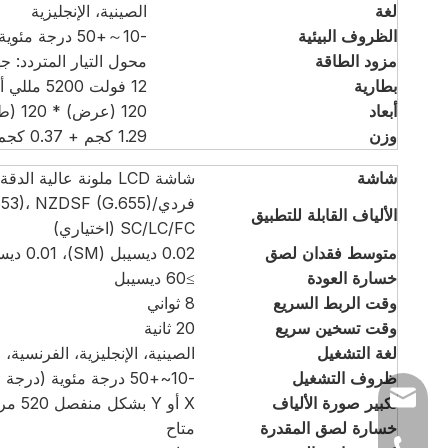
لغة
الصينية، الإنجليزية
الظروف البيئية
-10～+50 درجة مئوية (درجة حرارة التشغيل)، 0～95% رطوبة نسبية، 0～5000 م (الارتفاع)
مزود الطاقة
محول التيار المتردد: جهد الإدخال من 100 إلى 240 فو
بطارية
12 فولت 5200 مللي أمبير
أبعاد
120 (عرض) * 120 (طول) * 130 (ارتفاع) ملم
وزن
1.29 كجم + 0.37 كجم (البطارية)
شاشة
شاشة LCD ملونة عالية الدقة 4.3 بوصة
الألياف القابلة للتطبيق
SC/LC/FC (اختياري)
متوسط ​​فقدان لصق
0.02 ديسيبل (SM)، 0.01 ديسيبل (مم)، 0.04 ديسيبل (NZDS)، 0.04 ديسيبل (EDF)
خسارة العودة
≥60 ديسيبل
وقت الربط السريع
8 ثواني
وقت تسخين سريع
20 ثانية
لغة التشغيل
الصينية، الإنجليزية، الفرنسية، ا
ظروف التشغيل
-10~+50 درجة مئوية (درجة حرارة التشغيل)، 0~95% رطوبة نسبية، 0~5000 متر (الارتفاع)
skycom@njtxt.c
تكبير صورة الألياف
X أو Y بشكل منفصل 520 مرة أو في وقت واحد 270 مرة
خسارة لصق المقدرة
متاح
+86-25-8452-30