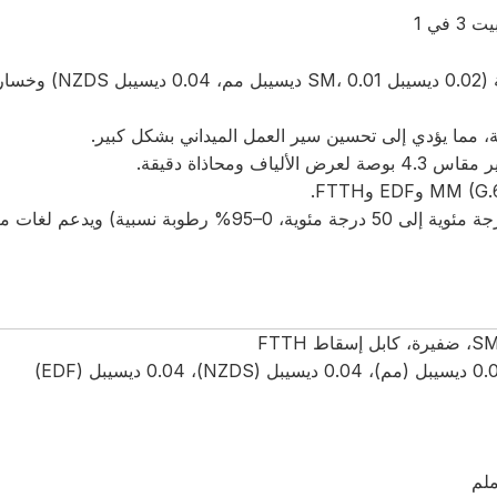
في 1
● أداء مستقر وجودة عالية: يضمن فقدان لصق منخفض للغاية 
● قوي ومتعدد الاستخدامات: يعمل في ظروف قاسية (-10 درجة مئوية إلى 50 درجة مئوية، 0–95% رطوبة
 FTTH