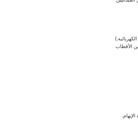
 الأيمن لجهاز الربط. (يجب أن تكون نهاية الألياف أيضًا على بعد 1 مم إلى 1.5 مم من الأقطاب