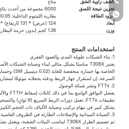
كشف زاوية الشق
متاح
تخزين نتيجة اللصق
6000 مجموعة من أحدث نتائج الوصلات و100 صورة
+86-25-6606-18
+86 1392054317
مزود الطاقة
بطارية الليثيوم الداخلية: 10.95 فولت، 5.2 أمبير، 5200 مللي أمبير، تصل إلى 220 مرة لصق وحرارة
أبعاد
124 (عرض) * 131 (ارتفاع) * 121 (عمق) ملم
وزن
1.36 كجم (بدون حزمة البطارية)
استخدامات المنتج
1. بناء الشبكات طويلة المدى والعمود الفقري
السرعة. إن استقرار جهاز الربط ودقته يجعلانه موثوقًا لمشاري
2. FTTx ونشر شبكة الوصول
بشكل كبير في مهام تركيب وصيانة الألياف ذات الحجم الكبير.
3. الصيانة الميدانية والإصلاحات الطارئة في الظروف القاسية
ورطوبة تصل إلى 95%. 