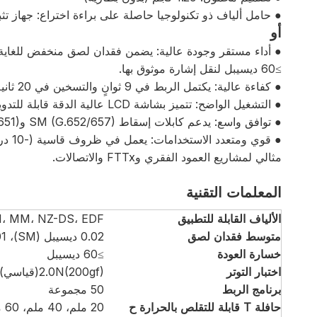
● حامل ألياف ذو تكنولوجيا حاصلة على براءة اختراع: جهاز تثبيت 3 
أو
≥60 ديسيبل لنقل إشارة موثوق بها.
● كفاءة عالية: يكتمل الربط في 9 ثوانٍ والتسخين في 20 ثانية، مما يؤدي إلى تحسين سير العمل الميداني بشكل كبير.
● التشغيل الواضح: تتميز بشاشة LCD عالية الدقة قابلة للتدوير مقاس 4.3 بوصة لعرض الألياف ومحاذاة دقيقة.
● توافق واسع: يدعم كابلات إسقاط SM (G.652/657) وMM (G.651) وEDF وFTTH.
مثالي لمشاريع العمود الفقري وFTTx والاتصالات.
المعلمات التقنية
الألياف القابلة للتطبيق
SM، MM، NZ-DS، EDF، ضفيرة، كابل إسقاط
متوسط ​​فقدان لصق
0.02 ديسيبل (SM)، 0.01 ديسيبل (مم)، 0.04 ديسيبل (NZDS)، 0.04 ديسيبل (EDF)
خسارة العودة
≥60 ديسيبل
اختبار التوتر
2.0N(200gf)(قياسي)
برنامج الربط
50 مجموعة
حافلة T قابلة للتقلص بالحرارة
ح
20 ملم، 40 ملم، 60 ملم