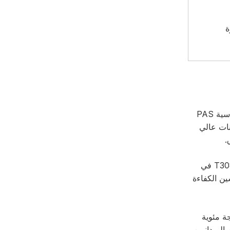
يعتبر T308X مناسبًا بشكل مثالي لبناء وصيانة الشبكات الأساسية لمسافات طويلة تتجاوز 100 كيلومتر. تضمن تقنية المحاذاة الأساسية PAS
 لنقل البيانات عالي
.
بفضل التوافق الواسع بما في ذلك كابلات إسقاط FTTH والألياف أحادية الوضع G.652/G.657 والألياف متعددة الأوضاع، يتفوق T308X في
مر البطارية الطويل (220 عملية)، على تحسين الكفاءة
الصعبة، ويعمل بشكل موثوق في درجات حرارة تتراوح من -10 درجات مئوية إلى 50 درجة مئوية
يين الميدانيين