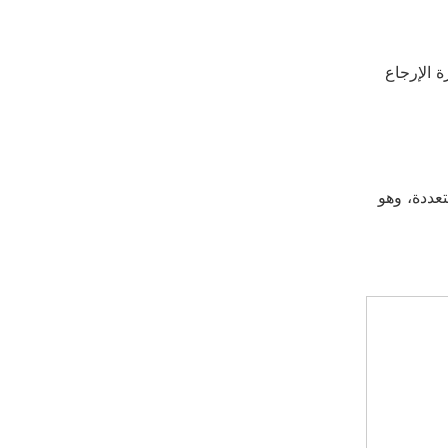
(0.02 ديسيبل SM، 0.01 ديسيبل مم، 0.04 ديسيبل NZDS) وخسارة الإرجاع
 نسبية) ويدعم لغات متعددة، وهو